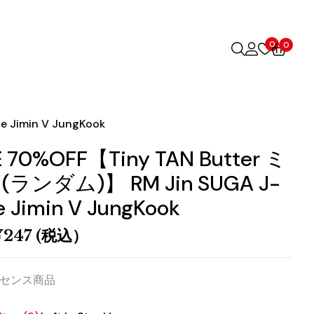
0
0
 Jimin V JungKook
E 70%OFF【Tiny TAN Butter ミ
(ランダム)】 RM Jin SUGA J-
 Jimin V JungKook
¥
247
(税込）
センス商品