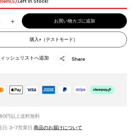
Item(s)
Left In Stock!
お買い物カゴに追加
購入×（テストモード）
ウィッシュリストへ追加
Share
,980円以上送料無料
送日: 3~7営業日
商品のお届けについて