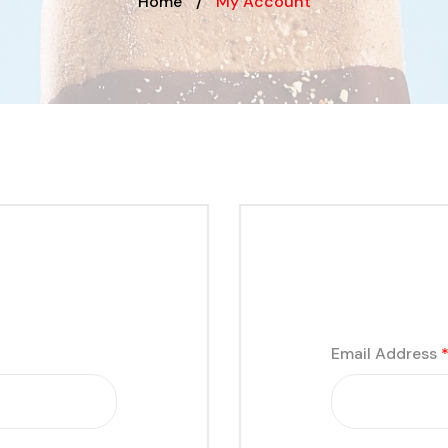
Home
/
My Account
Email Address