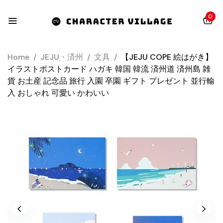
0
Home
/
JEJU・済州
/
文具
/
【JEJU COPE 絵はがき】
イラストポストカード ハガキ 韓国 韓流 済州道 済州島 雑
貨 お土産 記念品 旅行 入園 卒園 ギフト プレゼント 並行輸
入 おしゃれ 可愛い かわいい