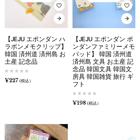
【JEJU エポンダン ハ
【JEJU エポンダン ポ
ラボンメモクリップ】
ンダンファミリーメモ
韓国 済州道 済州島 お
パッド】 韓国 済州道
土産 記念品
済州島 文具 お土産 記
念品 韓国文具 韓国文
房具 韓国雑貨 旅行 ギ
¥
227
(税込）
フト
¥
198
(税込）