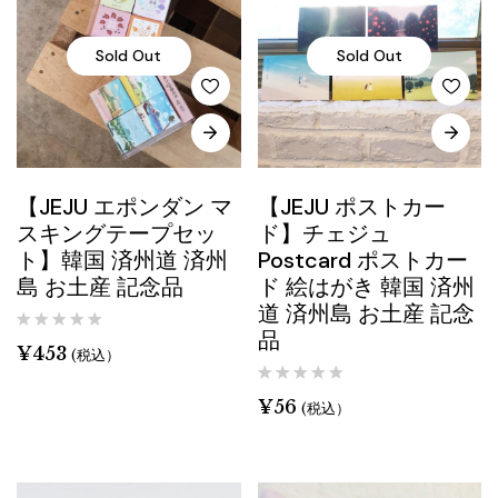
Sold Out
Sold Out
【JEJU エポンダン マ
【JEJU ポストカー
スキングテープセッ
ド】チェジュ
ト】韓国 済州道 済州
Postcard ポストカー
島 お土産 記念品
ド 絵はがき 韓国 済州
道 済州島 お土産 記念
品
¥
453
(税込）
¥
56
(税込）