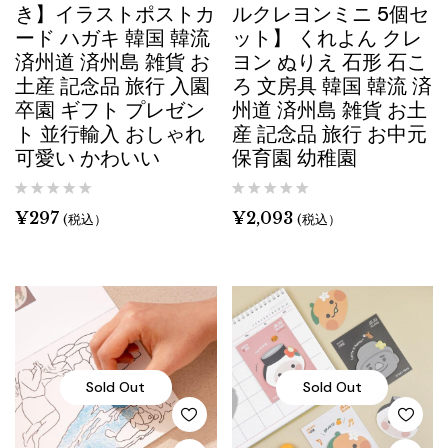
き】イラストポストカ
ルクレヨンミニ 5個セ
ード ハガキ 韓国 韓流
ット】 くれよん クレ
済州道 済州島 雑貨 お
ヨン ぬりえ 石形 石こ
土産 記念品 旅行 入園
ろ 文房具 韓国 韓流 済
卒園 ギフト プレゼン
州道 済州島 雑貨 お土
ト 並行輸入 おしゃれ
産 記念品 旅行 お中元
可愛い かわいい
保育園 幼稚園
¥
297
¥
2,093
(税込）
(税込）
Sold Out
Sold Out