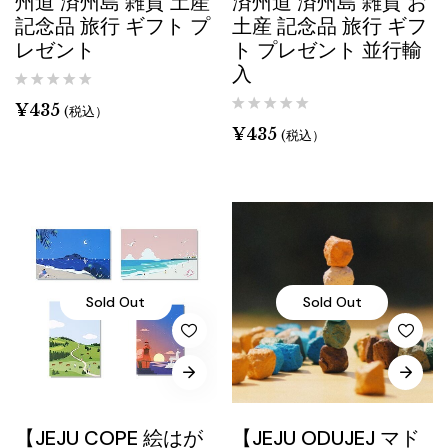
州道 済州島 雑貨 土産
済州道 済州島 雑貨 お
記念品 旅行 ギフト プ
土産 記念品 旅行 ギフ
レゼント
ト プレゼント 並行輸
入
¥
435
(税込）
¥
435
(税込）
Sold Out
Sold Out
【JEJU COPE 絵はが
【JEJU ODUJEJ マド