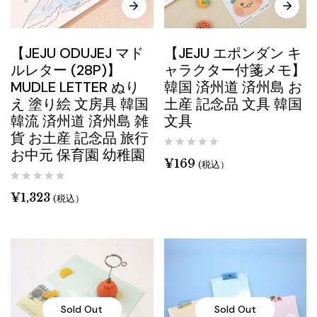
【JEJU ODUJEJ マド
【JEJU エポンダン キ
ルレター (28P)】
ャラクター付箋メモ】
MUDLE LETTER ぬり
韓国 済州道 済州島 お
え 塗り絵 文房具 韓国
土産 記念品 文具 韓国
韓流 済州道 済州島 雑
文具
貨 お土産 記念品 旅行
お中元 保育園 幼稚園
¥
169
(税込）
¥
1,323
(税込）
Sold Out
Sold Out