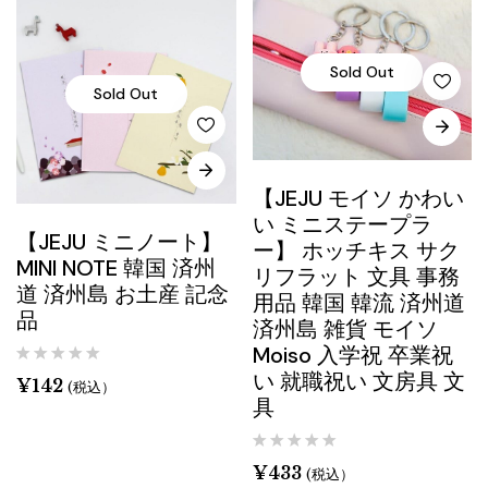
Sold Out
Sold Out
【JEJU モイソ かわい
い ミニステープラ
【JEJU ミニノート】
ー】 ホッチキス サク
MINI NOTE 韓国 済州
リフラット 文具 事務
道 済州島 お土産 記念
用品 韓国 韓流 済州道
品
済州島 雑貨 モイソ
Moiso 入学祝 卒業祝
い 就職祝い 文房具 文
¥
142
(税込）
具
¥
433
(税込）