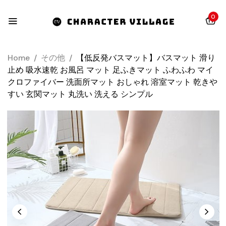
0
Home
/
その他
/
【低反発バスマット】バスマット 滑り
止め 吸水速乾 お風呂 マット 足ふきマット ふわふわ マイ
クロファイバー 洗面所マット おしゃれ 溶室マット 乾きや
すい 玄関マット 丸洗い 洗える シンプル