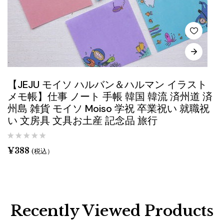
【JEJU モイソ ハルバン＆ハルマン イラスト
メモ帳】仕事 ノート 手帳 韓国 韓流 済州道 済
州島 雑貨 モイソ Moiso 学祝 卒業祝い 就職祝
い 文房具 文具お土産 記念品 旅行
¥
388
(税込）
Recently Viewed Products