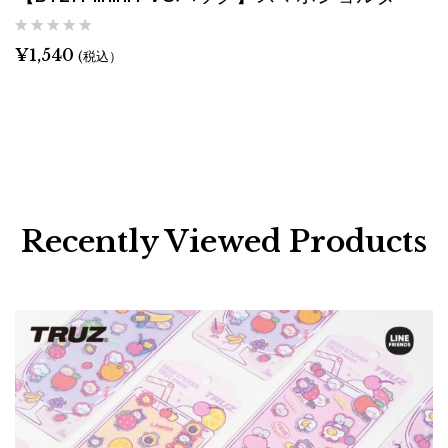
¥
1,540
(税込）
Recently Viewed Products